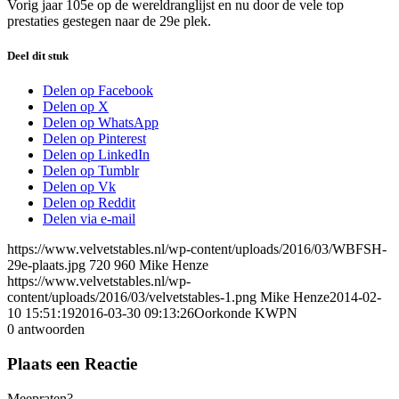
Vorig jaar 105e op de wereldranglijst en nu door de vele top
prestaties gestegen naar de 29e plek.
Deel dit stuk
Delen op Facebook
Delen op X
Delen op WhatsApp
Delen op Pinterest
Delen op LinkedIn
Delen op Tumblr
Delen op Vk
Delen op Reddit
Delen via e-mail
https://www.velvetstables.nl/wp-content/uploads/2016/03/WBFSH-
29e-plaats.jpg
720
960
Mike Henze
https://www.velvetstables.nl/wp-
content/uploads/2016/03/velvetstables-1.png
Mike Henze
2014-02-
10 15:51:19
2016-03-30 09:13:26
Oorkonde KWPN
0
antwoorden
Plaats een Reactie
Meepraten?