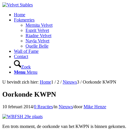
Home
Fokmerries
Mernita Velvet
Esprit Velvet
Riadne Velvet
Nayla Velvet
Quelle Belle
Wall of Fame
Contact
Zoek
Menu
Menu
U bevindt zich hier:
Home
1
/
2
/
Nieuws
3
/
Oorkonde KWPN
Oorkonde KWPN
10 februari 2014
/
0 Reacties
/
in
Nieuws
/
door
Mike Henze
Een trots moment, de oorkonde van het KWPN is binnen gekomen.